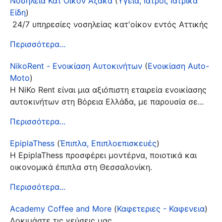
Νοσηλεία Κατ'Οίκον Αζακά
(
Υγεία, Ιατροί, Ιατρικά
Είδη
)
24/7 υπηρεσίες νοσηλείας κατ'οίκον εντός Αττικής
Περισσότερα...
NikoRent - Ενοικίαση Αυτοκινήτων
(
Ενοικίαση Auto-
Moto
)
Η NiKo Rent είναι μια αξιόπιστη εταιρεία ενοικίασης
αυτοκινήτων στη Βόρεια Ελλάδα, με παρουσία σε...
Περισσότερα...
EpiplaThess
(
Έπιπλα, Επιπλοεπισκευές
)
Η EpiplaThess προσφέρει μοντέρνα, ποιοτικά και
οικονομικά έπιπλα στη Θεσσαλονίκη.
Περισσότερα...
Academy Coffee and More
(
Καφετεριες - Καφενεια
)
Δοκιμάστε τις γεύσεις μας