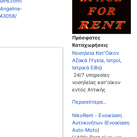
uins.com/
Angelina-
43058/
Πρόσφατες
Καταχωρήσεις
Νοσηλεία Κατ'Οίκον
Αζακά
(
Υγεία, Ιατροί,
Ιατρικά Είδη
)
24/7 υπηρεσίες
νοσηλείας κατ'οίκον
εντός Αττικής
Περισσότερα...
NikoRent - Ενοικίαση
Αυτοκινήτων
(
Ενοικίαση
Auto-Moto
)