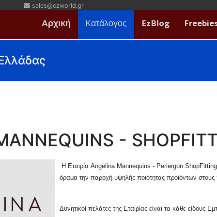
sales@ezworld.gr
Αρχική
Κατάλογος
EzBlog
Freebie
 Ελλάδας
MANNEQUINS - SHOPFIT
Η Εταιρία Angelina Mannequins - Periergon ShopFittin
όραμα την παροχή υψηλής ποιότητας προϊόντων στους 
Δυνητικοί πελάτες της Εταιρίας είναι τα κάθε είδους 