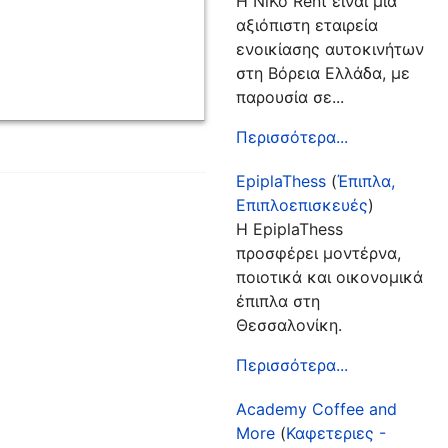
Η NiKo Rent είναι μια
αξιόπιστη εταιρεία
ενοικίασης αυτοκινήτων
στη Βόρεια Ελλάδα, με
παρουσία σε...
Περισσότερα...
EpiplaThess
(
Έπιπλα,
Επιπλοεπισκευές
)
Η EpiplaThess
προσφέρει μοντέρνα,
ποιοτικά και οικονομικά
έπιπλα στη
Θεσσαλονίκη.
Περισσότερα...
Academy Coffee and
More
(
Καφετεριες -