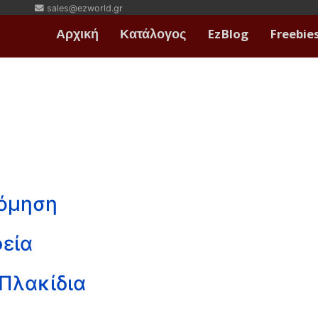
sales@ezworld.gr
Αρχική
Κατάλογος
EzBlog
Freebie
Δόμηση
εία
 Πλακίδια