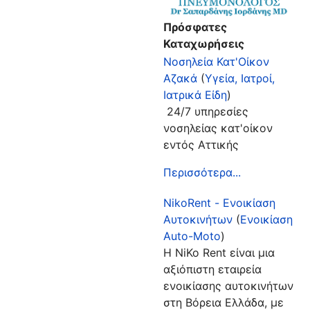
Πρόσφατες
Καταχωρήσεις
Νοσηλεία Κατ'Οίκον
Αζακά
(
Υγεία, Ιατροί,
Ιατρικά Είδη
)
24/7 υπηρεσίες
νοσηλείας κατ'οίκον
εντός Αττικής
Περισσότερα...
NikoRent - Ενοικίαση
Αυτοκινήτων
(
Ενοικίαση
Auto-Moto
)
Η NiKo Rent είναι μια
αξιόπιστη εταιρεία
ενοικίασης αυτοκινήτων
στη Βόρεια Ελλάδα, με