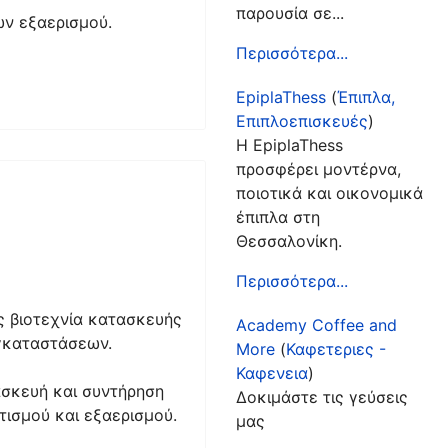
παρουσία σε...
ων εξαερισμού.
Περισσότερα...
EpiplaThess
(
Έπιπλα,
Επιπλοεπισκευές
)
Η EpiplaThess
προσφέρει μοντέρνα,
ποιοτικά και οικονομικά
έπιπλα στη
Θεσσαλονίκη.
Περισσότερα...
ως βιοτεχνία κατασκευής
Academy Coffee and
γκαταστάσεων.
More
(
Καφετεριες -
Καφενεια
)
τασκευή και συντήρηση
Δοκιμάστε τις γεύσεις
ισμού και εξαερισμού.
μας