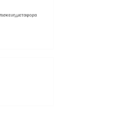
επισκευη,μεταφορα