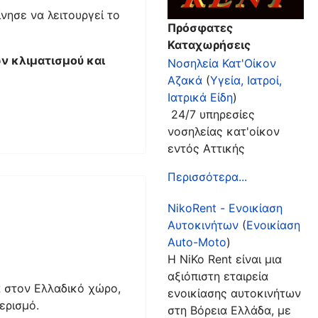
νησε να λειτουργεί το
Πρόσφατες
Καταχωρήσεις
ν κλιματισμού και
Νοσηλεία Κατ'Οίκον
Αζακά
(
Υγεία, Ιατροί,
Ιατρικά Είδη
)
24/7 υπηρεσίες
νοσηλείας κατ'οίκον
εντός Αττικής
Περισσότερα...
NikoRent - Ενοικίαση
Αυτοκινήτων
(
Ενοικίαση
Auto-Moto
)
Η NiKo Rent είναι μια
αξιόπιστη εταιρεία
α στον Ελλαδικό χώρο,
ενοικίασης αυτοκινήτων
αερισμό.
στη Βόρεια Ελλάδα, με