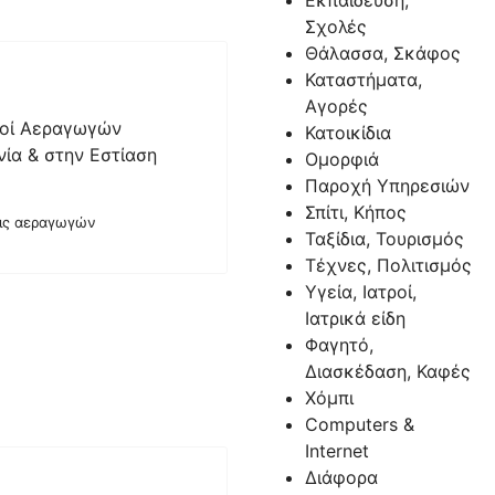
Εκπαίδευση,
Σχολές
Θάλασσα, Σκάφος
Καταστήματα,
Αγορές
μοί Αεραγωγών
Κατοικίδια
νία & στην Εστίαση
Ομορφιά
Παροχή Υπηρεσιών
Σπίτι, Κήπος
εις αεραγωγών
Ταξίδια, Τουρισμός
Τέχνες, Πολιτισμός
Υγεία, Ιατροί,
Ιατρικά είδη
Φαγητό,
Διασκέδαση, Καφές
Χόμπι
Computers &
Internet
Διάφορα