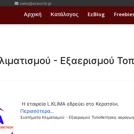
sales@ezworld.gr
Αρχική
Κατάλογος
EzBlog
Freebie
λιματισμού - Εξαερισμού Το
Η εταιρεία L.KLIMA εδρεύει στο Κερατσίνι.
Περισσότερα...
Συστήματα Κλιματισμού - Εξαερισμού Τοποθετήσεις αεραγω