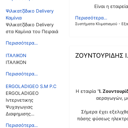
Είναι η εταιρ
Ψιλικατζίδικο Delivery
Περισσότερα...
Καμίνια
Συστήματα Κλιματισμού - Εξ
Ψιλικατζίδικο Delivery
στα Καμίνια του Πειραιά
Περισσότερα...
ΖΟΥΝΤΟΥΡΙΔΗΣ Ι. 
ΙΤΑΛΙΚΟΝ
ΙΤΑΛΙΚΟΝ
Περισσότερα...
ERGOLADIGEO S.M P.C
Η εταιρία "
Ι. Ζουντουρί
ERGOLADIGEO
αεραγωγών, μο
Iντερνετικης
Ψυχαγωγιας
Σήμερα έχει εξελιχθε
Διαφημισης...
πάσης φύσεως ηλεκτρο
Περισσότερα...